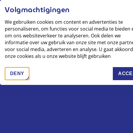
Zoeken
Volgmachtigingen
MENU
ZOEKEN:
Zoeken
We gebruiken cookies om content en advertenties te
Home
personaliseren, om functies voor social media te bieden 
Jaarverslag 2025
JAARVERSLAG JUVA 2024
om ons websiteverkeer te analyseren. Ook delen we
Jaarverslag Juva 2024
HRM
informatie over uw gebruik van onze site met onze partn
Downloads
voor social media, adverteren en analyse. U gaat akkoor
De opleidingskosten zijn in 2024 sterk gestegen en
Mijn Jaarverslag
bedroeg 2,4% van de personeelskosten (2023: 1,4%).
onze cookies als u onze website blijft gebruiken
Zoeken
JAARVERSLAG JUVA 2024
Jaarverslag Juva 2024
Innovatie
DENY
ACCE
TRACKING SCRIPTS
T
en ondernemerschap
Om onze strategische doelen te halen, is het nodig dat
we innovatie ruimte geven. Zonder innovaties gaat het
niet lukken om het tekort aan arbeidskrachten op te
vangen en de energietransitie op tijd te realiseren.
Jaarrekening
JAARVERSLAG JUVA 2024