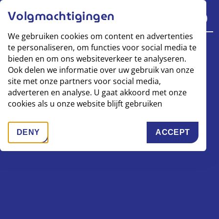
Volgmachtigingen
Resultaten
MENU
Deel dit artikel
We gebruiken cookies om content en advertenties
Home
te personaliseren, om functies voor social media te
Jaarverslag 2025
bieden en om ons websiteverkeer te analyseren.
Ook delen we informatie over uw gebruik van onze
Downloads
site met onze partners voor social media,
Mijn Jaarverslag
adverteren en analyse. U gaat akkoord met onze
Zoeken
cookies als u onze website blijft gebruiken
DENY
ACCEPT
TRACKING SCRIPTS
TRACKING 
HOME
JAARVERSLAG 2025
DOWNLOADS
MIJN VERSLAG