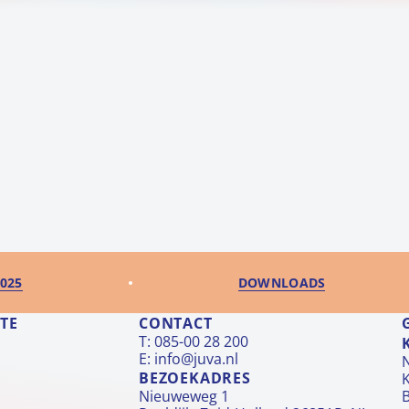
025
DOWNLOADS
TE
CONTACT
T: 085-00 28 200
E:
info@juva.nl
N
BEZOEKADRES
Nieuweweg 1