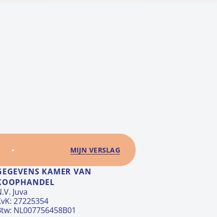
MIJN VERSLAG
GEGEVENS KAMER VAN
KOOPHANDEL
.V. Juva
KvK: 27225354
Btw: NL007756458B01